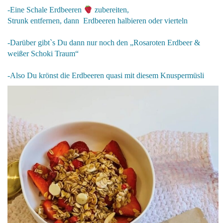
-Eine Schale Erdbeeren
zubereiten,
Strunk entfernen, dann Erdbeeren halbieren oder vierteln
-Darüber gibt`s Du dann nur noch den
„Rosaroten Erdbeer &
weißer Schoki Traum“
-Also Du krönst die Erdbeeren quasi mit diesem Knuspermüsli